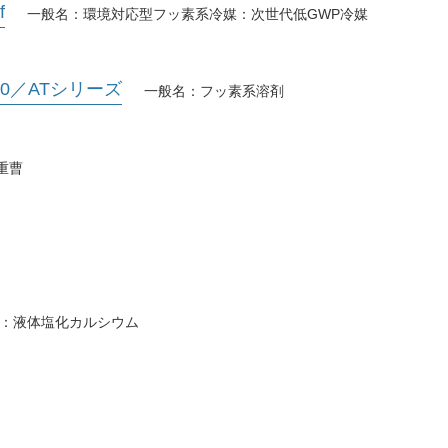
f
一般名：環境対応型フッ素系冷媒：次世代低GWP冷媒
00／ATシリーズ
一般名：フッ素系溶剤
重曹
：液体塩化カルシウム