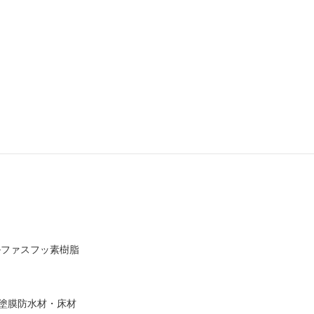
ルファスフッ素樹脂
塗膜防水材・床材