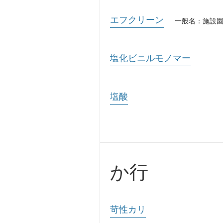
エフクリーン
一般名：施設
塩化ビニルモノマー
塩酸
か行
苛性カリ