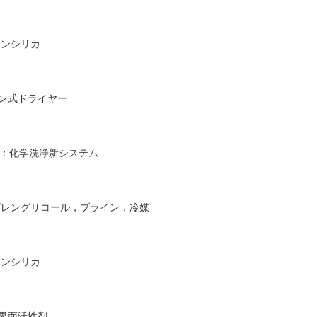
インシリカ
ン式ドライヤー
：化学洗浄新システム
ピレングリコール，ブライン，冷媒
インシリカ
界面活性剤