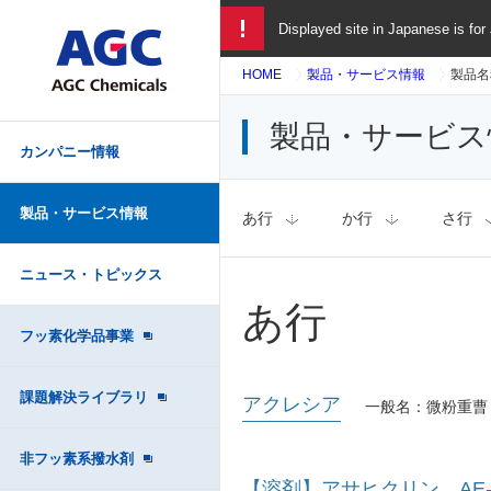
Displayed site in Japanese is for
HOME
製品・サービス情報
製品名
製品・サービス
カンパニー情報
製品・サービス情報
あ行
か行
さ行
ニュース・トピックス
あ行
フッ素化学品事業
課題解決ライブラリ
アクレシア
一般名：微粉重曹
非フッ素系撥水剤
【溶剤】アサヒクリン AE-3