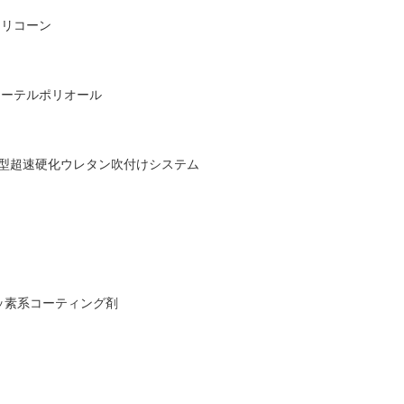
シリコーン
エーテルポリオール
型超速硬化ウレタン吹付けシステム
ッ素系コーティング剤