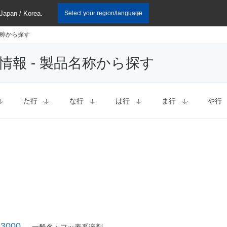
 Japan / Korea.
Select your region/language
称から探す
情報 - 製品名称から探す
た行
な行
は行
ま行
や行
000
一般名：フッ素系溶剤