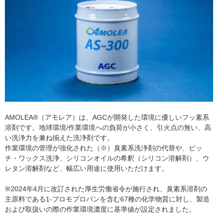
AMOLEA®（アモレア）は、AGCが開発した環境に優しいフッ素系
溶剤です。地球環境/作業環境への負荷が小さく、引火点の無い、高
い洗浄力を兼ね揃えた洗浄剤です。
作業環境の管理が強化された（※）臭素系洗浄剤の代替や、ピッ
チ・ワックス洗浄、シリコンオイルの希釈（シリコン溶解剤）、ウ
レタン溶解剤など、幅広い用途に使用いただけます。
※2024年4月に改訂された厚生労働省令が施行され、臭素系溶剤の
主原料である1-ブロモプロパンを含む67種の化学物質に対し、製造
および取扱いの際の作業環境濃度に基準値が設定されました。