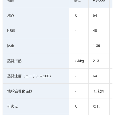
物性
単位
AS-300
沸点
℃
54
KB値
－
48
比重
－
1.39
蒸発潜熱
ｋJ/kg
213
蒸発速度（エーテル＝100）
－
64
地球温暖化係数
－
１未満
引火点
℃
なし