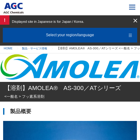
Displayed site in Japanese is for Japan / Korea.
Select your region/language
【溶剤】AMOLEA® AS-300／ATシリーズ <一般名 > 
HOME
製品・サービス情報
【溶剤】AMOLEA® AS-300／ATシリーズ
<一般名 > フッ素系溶剤
製品概要