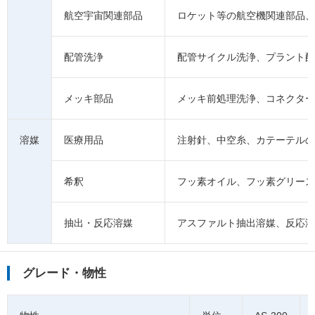
航空宇宙関連部品
ロケット等の航空機関連部品、
配管洗浄
配管サイクル洗浄、プラント配
メッキ部品
メッキ前処理洗浄、コネクター
溶媒
医療用品
注射針、中空糸、カテーテルの
希釈
フッ素オイル、フッ素グリース
抽出・反応溶媒
アスファルト抽出溶媒、反応溶
グレード・物性