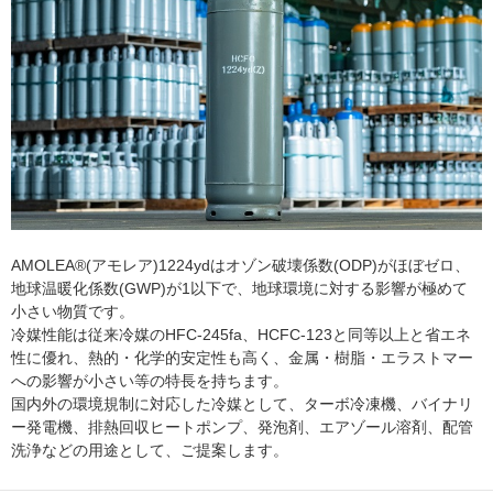
AMOLEA®(アモレア)1224ydはオゾン破壊係数(ODP)がほぼゼロ、
地球温暖化係数(GWP)が1以下で、地球環境に対する影響が極めて
小さい物質です。
冷媒性能は従来冷媒のHFC-245fa、HCFC-123と同等以上と省エネ
性に優れ、熱的・化学的安定性も高く、金属・樹脂・エラストマー
への影響が小さい等の特長を持ちます。
国内外の環境規制に対応した冷媒として、ターボ冷凍機、バイナリ
ー発電機、排熱回収ヒートポンプ、発泡剤、エアゾール溶剤、配管
洗浄などの用途として、ご提案します。