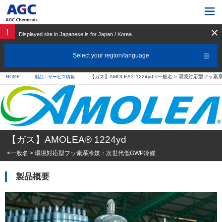
Displayed site in Japanese is for Japan / Korea.
Select your region/language
【ガス】AMOLEA® 1224yd <一般名 > 環境対応型フ
HOME
製品・サービス情報
【ガス】AMOLEA® 1224yd
<一般名 > 環境対応型フッ素系冷媒：次世代低GWP冷媒
製品概要