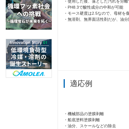
・使用した後、落とした汚れを分離
・PH8.3で酸性成分の中和が可能
・モース硬度は2.5なので、母材を
・無溶剤、無界面活性剤だが、油分
適応例
・機械部品の塗膜剥離
・船底塗料塗膜剥離
・油分、スケールなどの除去