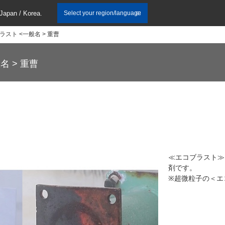
 Japan / Korea.
Select your region/language
ラスト <一般名 > 重曹
名 > 重曹
≪エコブラスト≫
剤です。
※超微粒子の＜エ