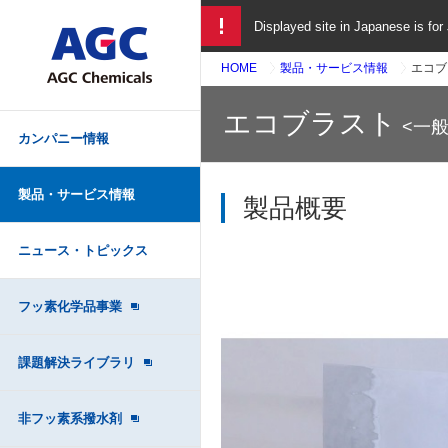
Displayed site in Japanese is for
HOME
製品・サービス情報
エコブ
エコブラスト
<一般
カンパニー情報
製品・サービス情報
製品概要
ニュース・トピックス
フッ素化学品事業
課題解決ライブラリ
非フッ素系撥水剤