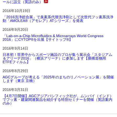
ールに設立（英語のみ）
2016年10月19日
「2016洗浄総合展」で臭素系代替洗浄剤として次世代フッ素系洗浄
剤「AMOLEA®（アモレア）ATシリーズ」を発表
2016年9月20日
「Lab-on-a-Chip Microfluidics & Microarrays World Congress
2016」にCYTOP®を出展【サイトップ®】
2016年9月14日
日本初！世界中からスポーツ施設のプロが集う展示会「スタジアム
＆アリーナ2016」（横浜アリーナ）に参加します【膜構造物用
ETFEフィルム】
2016年8月29日
AGCグループが考える「2025年のまちのリノベーション展」を開催
します（東京 京橋）
2016年3月31日
【4月7日開催】AGCアジアパシフィック社が、ムンバイ（インド）
でフッ素・建築関連製品を紹介する特別セミナーを開催（英語案内
のみ）