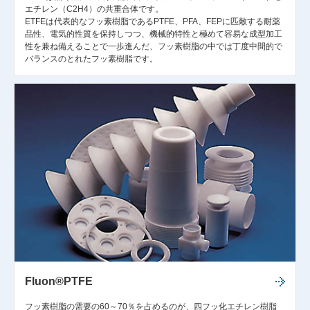
エチレン（C2H4）の共重合体です。
ETFEは代表的なフッ素樹脂であるPTFE、PFA、FEPに匹敵する耐薬
品性、電気的性質を保持しつつ、機械的特性と極めて容易な成型加工
性を兼ね備えることで一歩進んだ、フッ素樹脂の中では丁度中間的で
バランスのとれたフッ素樹脂です。
Fluon®PTFE
フッ素樹脂の需要の60～70％を占めるのが、四フッ化エチレン樹脂