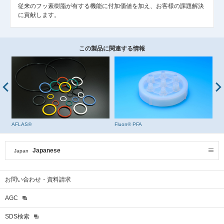
従来のフッ素樹脂が有する機能に付加価値を加え、お客様の課題解決
に貢献します。
この製品に関連する情報
AFLAS®
Fluon® PFA
Fl
Japanese
Japan
お問い合わせ・資料請求
AGC
SDS検索