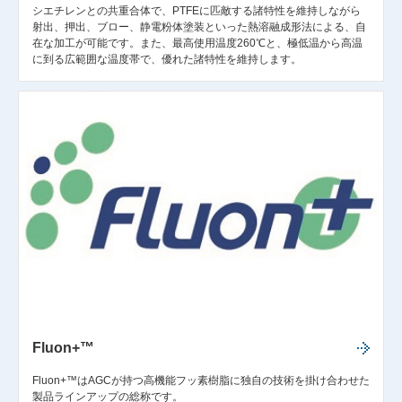
シエチレンとの共重合体で、PTFEに匹敵する諸特性を維持しながら
射出、押出、ブロー、静電粉体塗装といった熱溶融成形法による、自
在な加工が可能です。また、最高使用温度260℃と、極低温から高温
に到る広範囲な温度帯で、優れた諸特性を維持します。
Fluon+™
Fluon+™はAGCが持つ高機能フッ素樹脂に独自の技術を掛け合わせた
製品ラインアップの総称です。