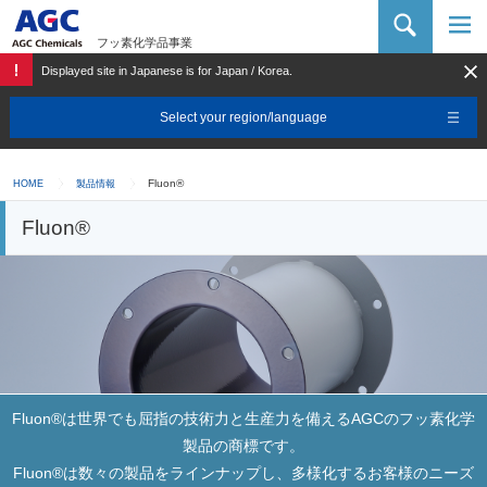
AGC 化学品カンパニー
フッ素化学品事業
Displayed site in Japanese is for Japan / Korea.
Select your region/language
Fluon®
HOME
製品情報
Fluon®
Fluon®は世界でも屈指の技術力と生産力を備えるAGCのフッ素化学
製品の商標です。
Fluon®は数々の製品をラインナップし、多様化するお客様のニーズ