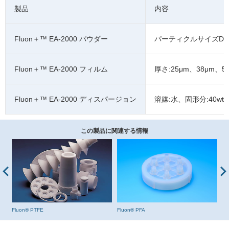
製品
内容
Fluon＋™ EA-2000 パウダー
パーティクルサイズD50：2
Fluon＋™ EA-2000 フィルム
厚さ:25μm、38μm、5
Fluon＋™ EA-2000 ディスパージョン
溶媒:水、固形分:40wt
この製品に関連する情報
Fluon® PTFE
Fluon® PFA
Fl