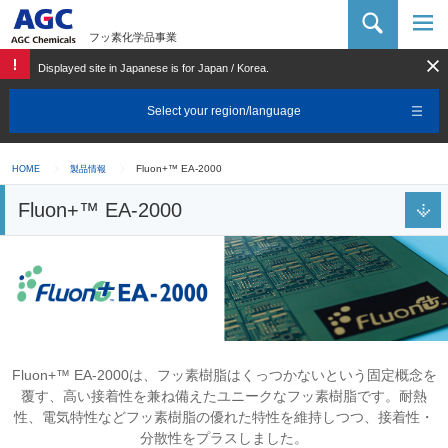
AGC 化学品カンパニー
フッ素化学品事業
Displayed site in Japanese is for Japan / Korea.
Select your region/language
Fluon+™ EA-2000
HOME
製品情報
Fluon+™ EA-2000
Fluon+™ EA-2000は、フッ素樹脂はくっつかないという固定概念を
覆す、高い接着性を兼ね備えたユニークなフッ素樹脂です。耐熱
性、電気特性などフッ素樹脂の優れた特性を維持しつつ、接着性・
分散性をプラスしました。