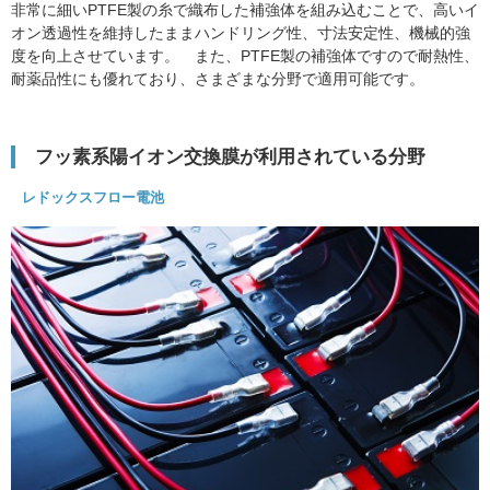
非常に細いPTFE製の糸で織布した補強体を組み込むことで、高いイ
オン透過性を維持したままハンドリング性、寸法安定性、機械的強
度を向上させています。 また、PTFE製の補強体ですので耐熱性、
耐薬品性にも優れており、さまざまな分野で適用可能です。
フッ素系陽イオン交換膜が利用されている分野
レドックスフロー電池