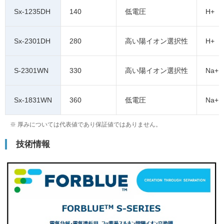
Sx-1235DH
140
低電圧
H+
Sx-2301DH
280
高い陽イオン選択性
H+
S-2301WN
330
高い陽イオン選択性
Na+
Sx-1831WN
360
低電圧
Na+
※ 厚みについては代表値であり保証値ではありません。
技術情報