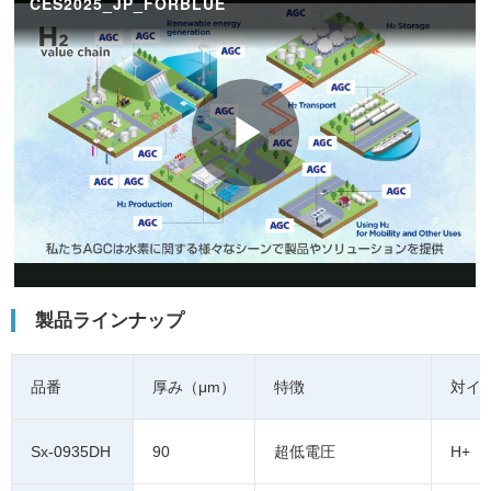
製品ラインナップ
品番
厚み（μm）
特徴
対イ
Sx-0935DH
90
超低電圧
H+