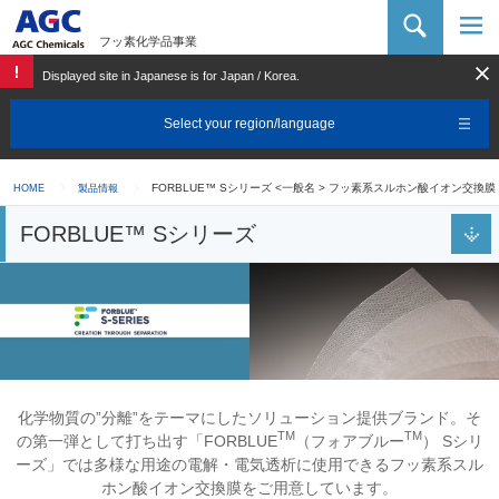
AGC 化学品カンパニー
フッ素化学品事業
Displayed site in Japanese is for Japan / Korea.
Select your region/language
FORBLUE™ Sシリーズ <一般名 > フッ素系スルホン酸イオン交換膜
HOME
製品情報
FORBLUE™ Sシリーズ
化学物質の”分離”をテーマにしたソリューション提供ブランド。そ
TM
TM
の第一弾として打ち出す「FORBLUE
（フォアブルー
） Sシリ
ーズ」では多様な用途の電解・電気透析に使用できるフッ素系スル
ホン酸イオン交換膜をご用意しています。