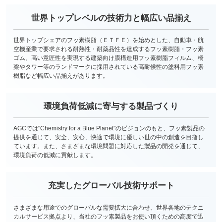
世界トップレベルの技術力と幅広い品揃え
世界トップシェアのフッ素樹脂（ＥＴＦＥ）を始めとした、自動車・航
空機産業で要求される耐熱性・耐薬品性を達成するフッ素樹脂・フッ素
ゴム、高い意匠性を実現する建築向け膜構造用フッ素樹脂フィルム、橋
梁やタワー等のランドマークに採用されている高耐候性の塗料用フッ素
樹脂など幅広い品揃えがあります。
環境負荷低減に寄与する製品づくり
AGCでは"Chemistry for a Blue Planet"のビジョンのもと、フッ素製品の
提供を通じて、安全、安心、快適で環境に優しい世の中の創造を目指し
ています。また、さまざまな環境問題に対応した製品の開発を通じて、
環境負荷の低減に貢献します。
充実したグローバル技術サポート
さまざまな用途でのグローバルな需要拡大に合わせ、世界各地のテクニ
カルサービス拠点より、当社のフッ素製品をお使い頂くための高度で迅