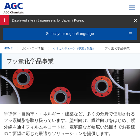
Displayed site in Japanese is for Japan / Korea.
Select your region/language
カンパニー情報
フッ素化学品事業
HOME
ケミカルチェーン（事業と製品）
フッ素化学品事業
半導体・自動車・エネルギー・建築など、多くの分野で使用される
フッ素樹脂を取り扱っています。塗料向け、繊維向けをはじめ、紫
外線を通すフィルムやコート材、電解膜など幅広い品揃えでお客様
のご要望に応じた最適なソリューションを提供します。