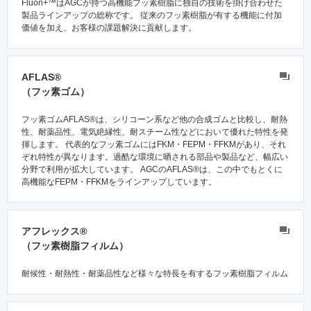
Fluon+™はAGCが持つ高機能フッ素樹脂に独自の技術を掛け合わせた
製品ラインアップの総称です。 従来のフッ素樹脂が有する機能に付加
価値を加え、お客様の課題解決に貢献します。
AFLAS®
（フッ素ゴム）
フッ素ゴムAFLAS®は、シリコーン系など他の合成ゴムと比較し、耐熱
性、耐薬品性、電気絶縁性、耐スチーム性などにおいて優れた特性を発
揮します。 代表的なフッ素ゴムにはFKM・FEPM・FFKMがあり、それ
ぞれ特性が異なります。過酷な環境に晒される部品や製品など、幅広い
分野で利用が拡大しています。 AGCのAFLAS®は、この中でもとくに
高機能なFEPM・FFKMをラインアップしています。
アフレックス®
（フッ素樹脂フィルム）
耐候性・耐熱性・耐薬品性など様々な特長を有するフッ素樹脂フィルム