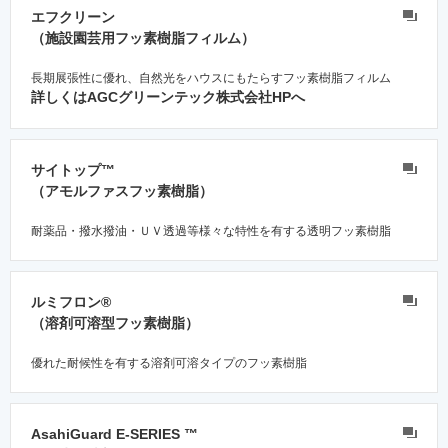
エフクリーン
（施設園芸用フッ素樹脂フィルム）
長期展張性に優れ、自然光をハウスにもたらすフッ素樹脂フィルム
詳しくはAGCグリーンテック株式会社HPへ
サイトップ™
（アモルファスフッ素樹脂）
耐薬品・撥水撥油・ＵＶ透過等様々な特性を有する透明フッ素樹脂
ルミフロン®
（溶剤可溶型フッ素樹脂）
優れた耐候性を有する溶剤可溶タイプのフッ素樹脂
AsahiGuard E-SERIES ™