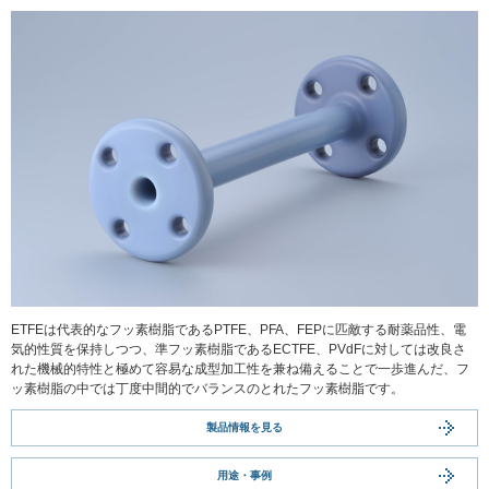
ETFEは代表的なフッ素樹脂であるPTFE、PFA、FEPに匹敵する耐薬品性、電
気的性質を保持しつつ、準フッ素樹脂であるECTFE、PVdFに対しては改良さ
れた機械的特性と極めて容易な成型加工性を兼ね備えることで一歩進んだ、フ
ッ素樹脂の中では丁度中間的でバランスのとれたフッ素樹脂です。
製品情報を見る
用途・事例