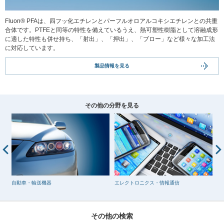
Fluon® PFAは、四フッ化エチレンとパーフルオロアルコキシエチレンとの共重
合体です。PTFEと同等の特性を備えているうえ、熱可塑性樹脂として溶融成形
に適した特性も併せ持ち、「射出」、「押出」、「ブロー」など様々な加工法
に対応しています。
製品情報を見る
その他の分野を見る
自動車・輸送機器
エレクトロニクス・情報通信
建
その他の検索