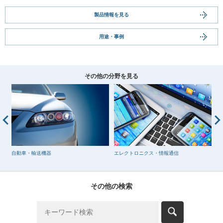
製品情報を見る
用途・事例
その他の分野を見る
自動車・輸送機器
エレクトロニクス・情報通信
建
その他の検索