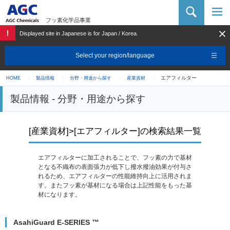
AGC 化学品カンパニー
フッ素化学品事業
Displayed site in Japanese is for Japan / Korea.
Select your region/language
エアフィルター
HOME
製品情報
分野・用途から探す
産業資材
製品情報 - 分野・用途から探す
[産業資材]>[エアフィルター]の検索結果一覧
エアフィルターに加工されることで、フッ素の力で基材
となる不織布の表面張力が低下し撥水撥油効果が付与さ
れるため、エアフィルターの性能維持向上に活用されま
す。またフッ素が基材になる場合は上記性能をもった基
材になります。
AsahiGuard E-SERIES ™