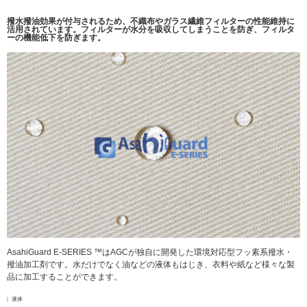
撥水撥油効果が付与されるため、不織布やガラス繊維フィルターの性能維持に
活用されています。フィルターが水分を吸収してしまうことを防ぎ、フィルタ
ーの機能低下を防ぎます。
AsahiGuard E-SERIES ™はAGCが独自に開発した環境対応型フッ素系撥水・
撥油加工剤です。水だけでなく油などの液体もはじき、衣料や紙など様々な製
品に加工することができます。
液体