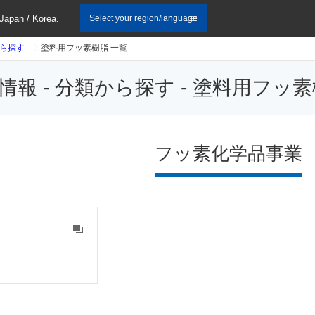
 Japan / Korea.
Select your region/language
ら探す
塗料用フッ素樹脂 一覧
報 - 分類から探す - 塗料用フッ
フッ素化学品事業