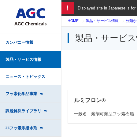
Displayed site in Japanese is for
HOME
製品・サービス情報
分類か
製品・サービス情
カンパニー情報
製品・サービス情報
ニュース・トピックス
フッ素化学品事業
ルミフロン®
課題解決ライブラリ
一般名：溶剤可溶型フッ素樹脂
非フッ素系撥水剤