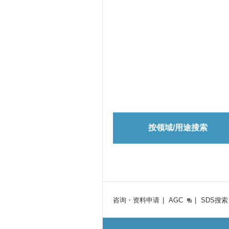
按领域/用途搜索
咨询・资料申请
AGC
SDS搜索