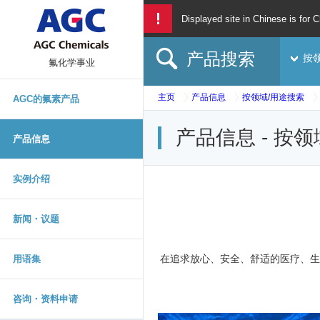
Displayed site in Chinese is for C
产品搜索
按
氟化学事业
主页
产品信息
按领域/用途搜索
AGC的氟素产品
产品信息 - 按
产品信息
实例介绍
新闻・议题
在追求放心、安全、舒适的医疗、生
用语集
咨询・资料申请