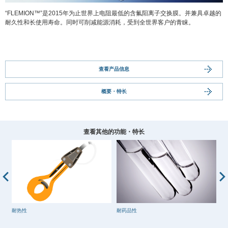
“FLEMION™”是2015年为止世界上电阻最低的含氟阳离子交换膜。并兼具卓越的
耐久性和长使用寿命。同时可削减能源消耗，受到全世界客户的青睐。
查看产品信息
概要・特长
查看其他的功能・特长
耐热性
耐药品性
耐