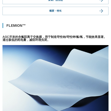
概要・特长
FLEMION™
AGC开发的含氟阳离子交换膜，用于制造苛性钠/苛性钾/氯/氢，节能效果显著。
通过极低的耗电量，减轻环境负荷。