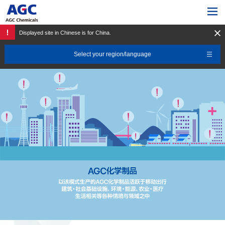
Displayed site in Chinese is for China.
Chemistry for a Blue Planet
AGC化学品事业 介绍映像
Select your region/language