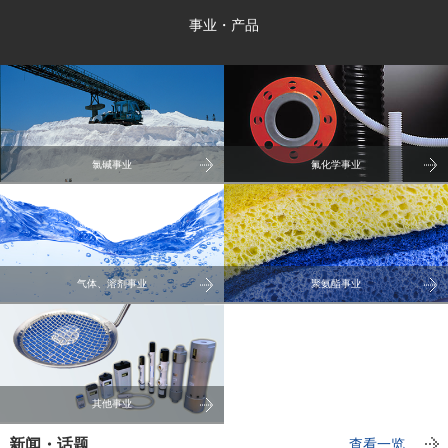
事业・产品
氯碱事业
氟化学事业
气体、溶剂事业
聚氨酯事业
其他事业
新闻・话题
查看一览